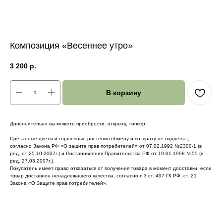
Композиция «Весеннее утро»
3 200
р.
В корзину
Дополнительно вы можете приобрести: открыту, топпер.
Срезанные цветы и горшочные растения обмену и возврату не подлежат,
согласно Закона РФ «О защите прав потребителей» от 07.02.1992 №2300-1 (в
ред. от 25.10.2007г.) и Постановления Правительства РФ от 19.01.1998 №55 (в
ред. 27.03.2007г.).
Покупатель имеет право отказаться от получения товара в момент дооставки, если
товар доставлен ненадлежащего качества, согласно п.3 ст. 497 ГК РФ, ст. 21
Закона «О Защите прав потребителей».