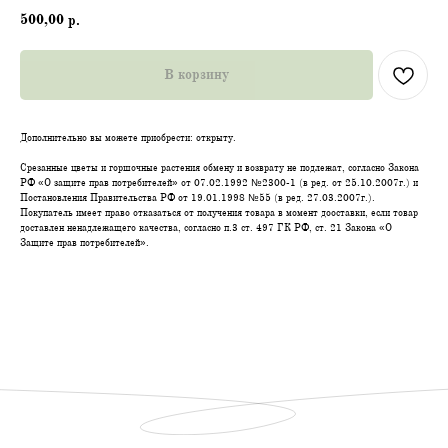
500,00
р.
В корзину
Дополнительно вы можете приобрести: открыту.
Срезанные цветы и горшочные растения обмену и возврату не подлежат, согласно Закона
РФ «О защите прав потребителей» от 07.02.1992 №2300-1 (в ред. от 25.10.2007г.) и
Постановления Правительства РФ от 19.01.1998 №55 (в ред. 27.03.2007г.).
Покупатель имеет право отказаться от получения товара в момент дооставки, если товар
доставлен ненадлежащего качества, согласно п.3 ст. 497 ГК РФ, ст. 21 Закона «О
Защите прав потребителей».