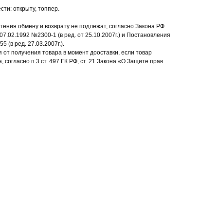
ти: открыту, топпер.
ения обмену и возврату не подлежат, согласно Закона РФ
7.02.1992 №2300-1 (в ред. от 25.10.2007г.) и Постановления
 (в ред. 27.03.2007г.).
 от получения товара в момент дооставки, если товар
согласно п.3 ст. 497 ГК РФ, ст. 21 Закона «О Защите прав