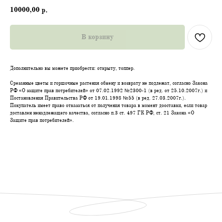
10000,00
р.
В корзину
Дополнительно вы можете приобрести: открыту, топпер.
Срезанные цветы и горшочные растения обмену и возврату не подлежат, согласно Закона
РФ «О защите прав потребителей» от 07.02.1992 №2300-1 (в ред. от 25.10.2007г.) и
Постановления Правительства РФ от 19.01.1998 №55 (в ред. 27.03.2007г.).
Покупатель имеет право отказаться от получения товара в момент дооставки, если товар
доставлен ненадлежащего качества, согласно п.3 ст. 497 ГК РФ, ст. 21 Закона «О
Защите прав потребителей».